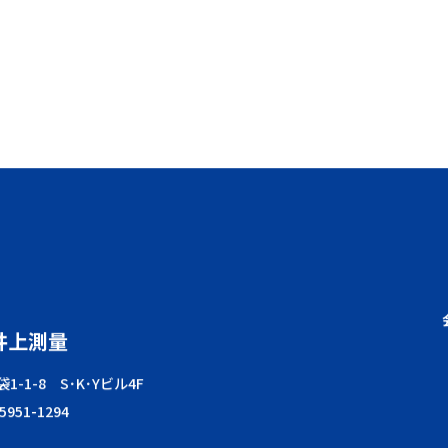
井上測量
1-1-8 S･K･Yビル4F
-5951-1294